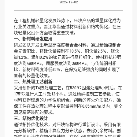
2025-12-02
在工程机械轻量化发展趋势下，
压块
产品的重量优化成为
行业关注重点。晋江
华齿
通过材料创新和结构优化，在压
块轻量化设计方面取得重要突破。
一、新材料研发应用
研发团队开发出新型高强度铝合金材料，通过精确控制合
金元素配比，将硅含量控制在10.5%，铜含量2.5%，镁含
量1.2%。添加0.2%的钛元素进行晶粒细化，使材料抗拉强
度达到480MPa，屈服强度达到380MPa。与传统钢材相
比，新材料密度降低65%，在保持足够强度的同时实现了
显著的轻量化效果。
二、热处理工艺创新
采用创新的T6热处理工艺，在530℃固溶处理8小时后，在
175℃进行人工时效12小时。通过精确控制工艺参数，使
材料获得理想的力学性能组合。创新的淬火介质配方，确
保工件在热处理过程中变形量控制在0.05mm/m以内，完全
满足精密装配的要求。
三、结构优化设计
通过拓扑优化技术，对压块结构进行重新设计。采用有限
元分析软件，精确计算应力分布状态，去除冗余材料。创
新性地设计中空加强筋结构，在保证刚度的前提下实现重