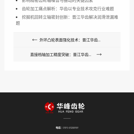
影响精密齿轮轴噪音与振动的关键因素
齿轮加工痛点解析：华齿以专业技术攻克行业难题
挖掘机回转立轴密封创新：晋江华齿解决润滑泄漏难
题
外环凸轮表面强化技术：晋江华齿提升产品使用寿命
直接档轴加工精度突破：晋江华齿实现微米级制造
电话：
0595-85288989