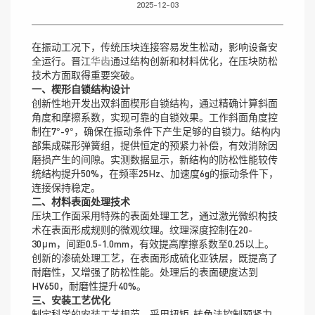
2025-12-03
在振动工况下，传统压块连接容易发生松动，影响设备安
全运行。晋江
华齿
通过结构创新和材料优化，在压块防松
技术方面取得重要突破。
一、楔形自锁结构设计
创新性地开发出双斜面楔形自锁结构，通过精确计算斜面
角度和摩擦系数，实现可靠的自锁效果。工作斜面角度控
制在7°-9°，确保在振动条件下产生足够的自锁力。结构内
部集成碟形弹簧组，提供恒定的预紧力补偿，有效消除因
磨损产生的间隙。实测数据显示，新结构的防松性能较传
统结构提升50%，在频率25Hz、加速度6g的振动条件下，
连接保持稳定。
二、材料表面处理技术
压块工作面采用特殊的表面处理工艺，通过激光微织构技
术在表面形成规则的微观纹理。纹理深度控制在20-
30μm，间距0.5-1.0mm，有效提高摩擦系数至0.25以上。
创新的渗硫处理工艺，在表面形成硫化亚铁层，既提高了
耐磨性，又增强了防松性能。处理后的表面硬度达到
HV650，耐磨性提升40%。
三、安装工艺优化
制定科学的安装工艺规范，采用扭矩-转角法控制预紧力。