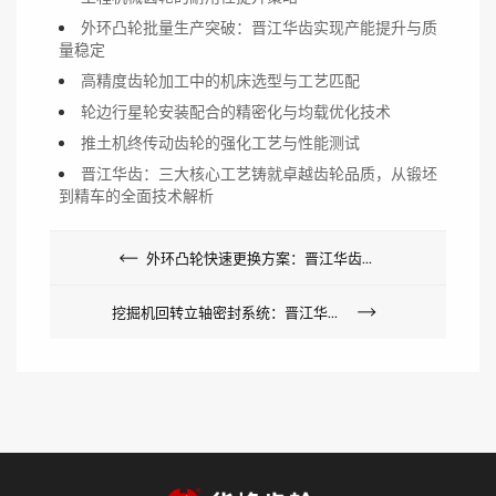
外环凸轮批量生产突破：晋江华齿实现产能提升与质
量稳定
高精度齿轮加工中的机床选型与工艺匹配
轮边行星轮安装配合的精密化与均载优化技术
推土机终传动齿轮的强化工艺与性能测试
晋江华齿：三大核心工艺铸就卓越齿轮品质，从锻坯
到精车的全面技术解析
外环凸轮快速更换方案：晋江华齿提升设备维护效率
挖掘机回转立轴密封系统：晋江华齿解决极端工况密封难题