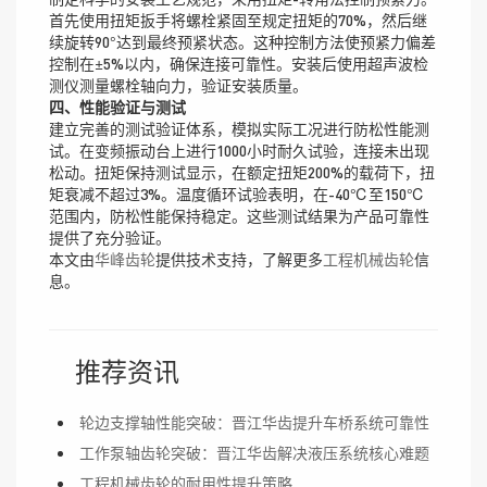
首先使用扭矩扳手将螺栓紧固至规定扭矩的70%，然后继
续旋转90°达到最终预紧状态。这种控制方法使预紧力偏差
控制在±5%以内，确保连接可靠性。安装后使用超声波检
测仪测量螺栓轴向力，验证安装质量。
四、性能验证与测试
建立完善的测试验证体系，模拟实际工况进行防松性能测
试。在变频振动台上进行1000小时耐久试验，连接未出现
松动。扭矩保持测试显示，在额定扭矩200%的载荷下，扭
矩衰减不超过3%。温度循环试验表明，在-40℃至150℃
范围内，防松性能保持稳定。这些测试结果为产品可靠性
提供了充分验证。
本文由
华峰齿轮
提供技术支持，了解更多
工程机械齿轮
信
息。
推荐资讯
轮边支撑轴性能突破：晋江华齿提升车桥系统可靠性
工作泵轴齿轮突破：晋江华齿解决液压系统核心难题
工程机械齿轮的耐用性提升策略