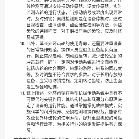
线检测可通过安装振动传感器、温度传感器，实时
监测齿轮的运行状态，当振动信号或温度出现异常
时，及时预警；离线检测则是在设备停机时，通过
目视检查、齿厚测量、齿面硬度检测等方法，评估
齿轮的磨损程度，对于磨损严重的齿轮，应及时修
复或更换。
此外，延长外环齿轮的使用寿命，还需要注重设备
的日常操作规范。操作人员应避免设备超负荷运
行，防止突然启动、制动或反转，减少齿轮受到的
冲击载荷。同时，定期对传动系统进行全面检查，
包括齿轮的啮合间隙、轴承的游隙、轴系的同心度
等，及时调整不符合要求的参数。对于长期存放的
设备，应采取防锈措施，定期转动齿轮，防止齿面
发生锈蚀和粘连。
综上所述，外环齿轮在重型机械传动系统中具有不
可替代的关键作用，其结构特点和载荷分布原理决
定了设备的运行性能。通过掌握常见故障模式，实
施科学的润滑保养、磨损检测和操作规范，能够有
效延长外环齿轮的使用寿命，提升重型机械的可靠
性和运行效率，为相关行业的稳定发展提供有力保
障。