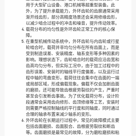
用于大型矿山设备、港口机械等超重型装备。此
外，为了提升承载能力，外环齿轮的齿廓通常采用
渐开线齿形，部分高精度场景还会采用修缘齿形，
以减少啮合过程中的冲击和噪音，提升传动效率。
载荷分布的均匀性是外环齿轮正常工作的核心保
障。
在重型机械传动系统中，外环齿轮与内齿轮或行星
轮啮合时，载荷并非均匀分布在所有齿面上，而是
受到制造误差、安装精度、轴系变形等多种因素的
影响。理想状态下，齿轮啮合时的载荷应沿齿宽和
齿高均匀分布，但实际工况中，由于加工过程中的
齿形误差、安装时的轴线平行度偏差，以及运行过
程中轴的弯曲变形，载荷往往会集中在齿面的一端
或局部区域，形成偏载现象。偏载不仅会加剧齿面
的磨损，还可能导致齿根疲劳裂纹的产生，严重时
甚至会引发断齿事故。为了优化载荷分布，设计阶
段通常会采用齿向修形、齿顶修缘等工艺，安装时
则需要严格控制轴线的平行度和同轴度，同时通过
合理的轴承布置来减少轴系的变形。
外环齿轮在长期运行过程中，常见的故障模式主要
包括齿面磨损、齿面胶合、齿根疲劳裂纹和断齿
等。齿面磨损是最常见的故障，分为磨粒磨损和粘