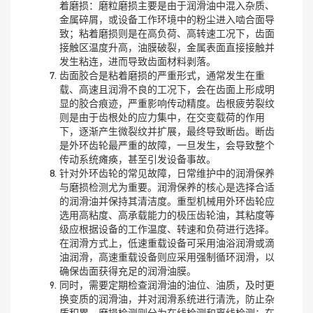
着磨损：磨粒磨损主要是由于润滑油中混入杂质、
金属碎屑，或设备工作环境中的粉尘进入啮合面导
致；粘着磨损则是在高负荷、高转速工况下，齿面
接触区温度升高，油膜破裂，金属表面直接接触并
发生粘连，进而导致齿面材料剥落。
齿面胶合是粘着磨损的严重形式，通常发生在重
载、高速且润滑不良的工况下，会在齿面上形成明
显的胶合痕迹，严重影响传动精度。齿根疲劳裂纹
则是由于齿根处的应力集中，在交变载荷的作用
下，逐渐产生微裂纹并扩展，最终导致断齿。断齿
是外环齿轮最严重的故障，一旦发生，会导致整个
传动系统瘫痪，甚至引发设备事故。
针对外环齿轮的常见故障，日常维护中的润滑保养
与磨损检测尤为重要。润滑保养的核心是选择合适
的润滑油并保持其清洁度。重型机械用外环齿轮应
选用高粘度、高承载能力的极压齿轮油，其粘度等
级应根据设备的工作温度、转速和负荷进行选择。
在润滑方式上，低速重载设备可采用油浴润滑或滴
油润滑，高速重载设备则应采用强制循环润滑，以
确保齿面获得充足的润滑油膜。
同时，需要定期检查润滑油的油位、油质，及时更
换变质的润滑油，并对润滑系统进行清洗，防止杂
质积累。磨损检测则分为在线检测和离线检测：在