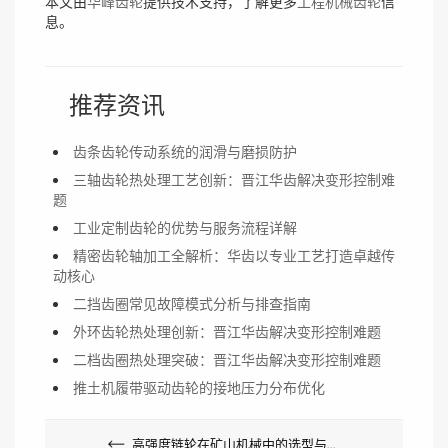
本文由
华峰齿轮
提供技术支持，了解更多
工程机械齿轮
信
息。
推荐资讯
齿条齿轮传动系统的润滑与磨损防护
三轴齿轮热处理工艺创新：晋江华齿解决变形控制难
题
工业定制齿轮的优势与服务流程详解
精密齿轮轴加工全解析：华齿以专业工艺打造卓越传
动核心
二挡齿圈常见故障模式分析与排查指南
外环齿轮热处理创新：晋江华齿解决变形控制难题
二档齿圈热处理突破：晋江华齿解决变形控制难题
推土机履带驱动齿轮的接地压力分布优化
高强度链轮在矿山机械中的选型与匹配指南