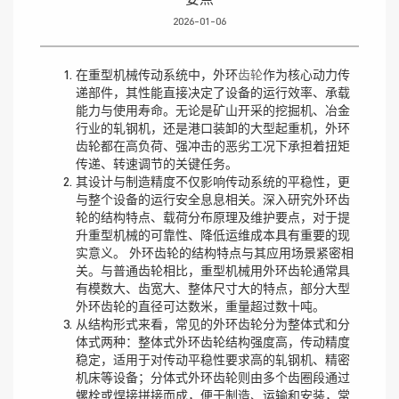
2026-01-06
在重型机械传动系统中，外环
齿轮
作为核心动力传
递部件，其性能直接决定了设备的运行效率、承载
能力与使用寿命。无论是矿山开采的挖掘机、冶金
行业的轧钢机，还是港口装卸的大型起重机，外环
齿轮都在高负荷、强冲击的恶劣工况下承担着扭矩
传递、转速调节的关键任务。
其设计与制造精度不仅影响传动系统的平稳性，更
与整个设备的运行安全息息相关。深入研究外环齿
轮的结构特点、载荷分布原理及维护要点，对于提
升重型机械的可靠性、降低运维成本具有重要的现
实意义。 外环齿轮的结构特点与其应用场景紧密相
关。与普通齿轮相比，重型机械用外环齿轮通常具
有模数大、齿宽大、整体尺寸大的特点，部分大型
外环齿轮的直径可达数米，重量超过数十吨。
从结构形式来看，常见的外环齿轮分为整体式和分
体式两种：整体式外环齿轮结构强度高，传动精度
稳定，适用于对传动平稳性要求高的轧钢机、精密
机床等设备；分体式外环齿轮则由多个齿圈段通过
螺栓或焊接拼接而成，便于制造、运输和安装，常